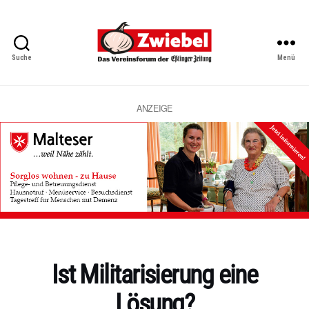
Suche
Menü
Zwiebel
-
Das
Vereinsforum
ANZEIGE
der
Eßlinger
Zeitung
Kategorien
Ist Militarisierung eine
Lösung?