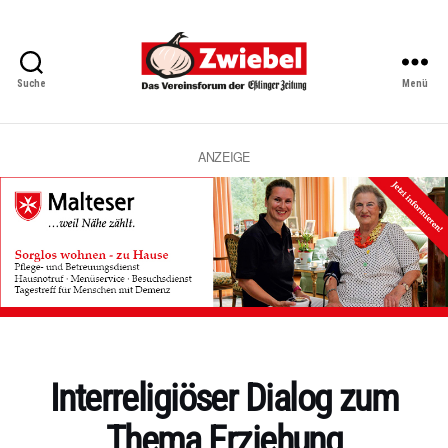
Suche
Menü
Zwiebel
-
Das
Vereinsforum
ANZEIGE
der
Eßlinger
Zeitung
Kategorien
Interreligiöser Dialog zum
Thema Erziehung