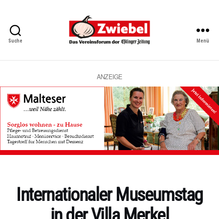
Suche
Menü
Zwiebel
-
Das
Vereinsforum
ANZEIGE
der
Eßlinger
Zeitung
Kategorien
Internationaler Museumstag
in der Villa Merkel