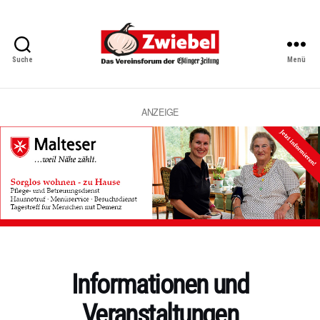
Suche
Menü
Zwiebel
-
Das
Vereinsforum
ANZEIGE
der
Eßlinger
Zeitung
Kategorien
Informationen und
Veranstaltungen