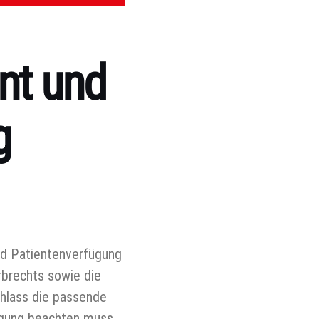
nt und
g
nd Patientenverfügung
rbrechts sowie die
chlass die passende
ügung beachten muss.