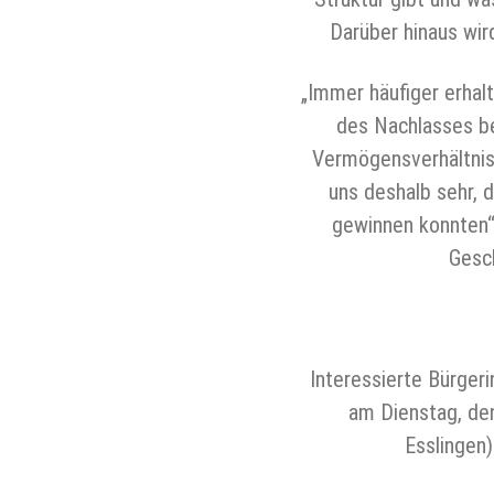
Darüber hinaus wi
„Immer häufiger erhal
des Nachlasses be
Vermögensverhältniss
uns deshalb sehr, 
gewinnen konnten“,
Gesch
Interessierte Bürger
am Dienstag, de
Esslingen)