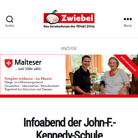
Suche
Menü
Zwiebel
-
Das
Vereinsforum
ANZEIGE
der
Eßlinger
Zeitung
Kategorien
Infoabend der John-F.-
Kennedy-Schule