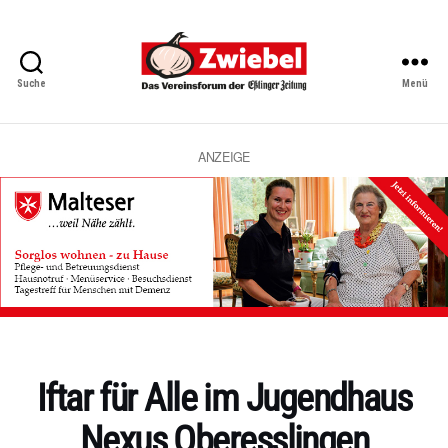
Suche
Menü
Zwiebel
-
Das
Vereinsforum
ANZEIGE
der
Eßlinger
Zeitung
Kategorien
Iftar für Alle im Jugendhaus
Nexus Oberesslingen