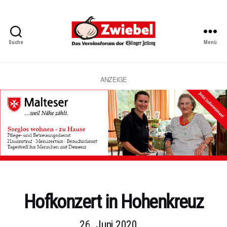
Suche
Menü
Zwiebel
-
Das
Vereinsforum
ANZEIGE
der
Eßlinger
Zeitung
Kategorien
Hofkonzert in Hohenkreuz
26. Juni 2020