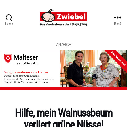
Suche
Menü
Zwiebel
-
Das
Vereinsforum
ANZEIGE
der
Eßlinger
Zeitung
Kategorien
Hilfe, mein Walnussbaum
verliert grüne Nüsse!