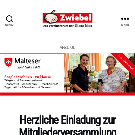
Suche
Menü
Zwiebel
-
Das
Vereinsforum
ANZEIGE
der
Eßlinger
Zeitung
Kategorien
Herzliche Einladung zur
Mitgliederversammlung