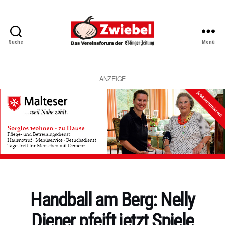
Suche
Menü
Zwiebel
-
Das
Vereinsforum
ANZEIGE
der
Eßlinger
Zeitung
Kategorien
Handball am Berg: Nelly
Diener pfeift jetzt Spiele