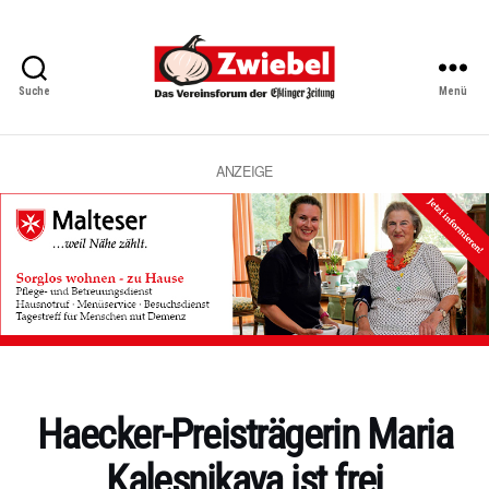
Suche
Menü
Zwiebel
-
Das
Vereinsforum
ANZEIGE
der
Eßlinger
Zeitung
Kategorien
Haecker-Preisträgerin Maria
Kalesnikava ist frei