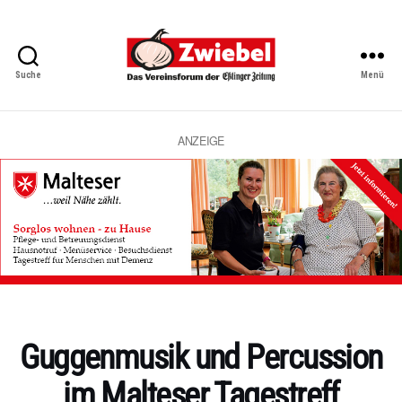
Suche
Menü
Zwiebel
-
Das
Vereinsforum
ANZEIGE
der
Eßlinger
Zeitung
Kategorien
Guggenmusik und Percussion
im Malteser Tagestreff