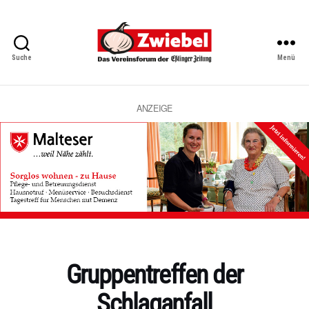
Suche
Menü
Zwiebel
-
Das
Vereinsforum
ANZEIGE
der
Eßlinger
Zeitung
Kategorien
Gruppentreffen der
Schlaganfall