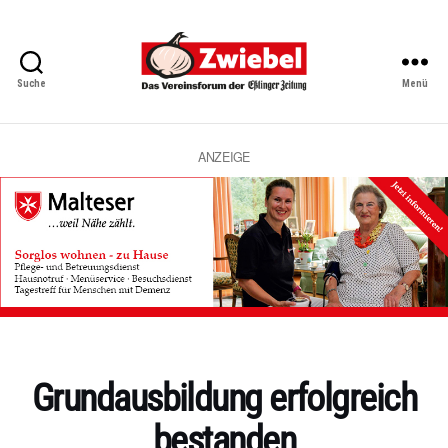
Suche
Menü
Zwiebel
-
Das
Vereinsforum
ANZEIGE
der
Eßlinger
Zeitung
Kategorien
Grundausbildung erfolgreich
bestanden