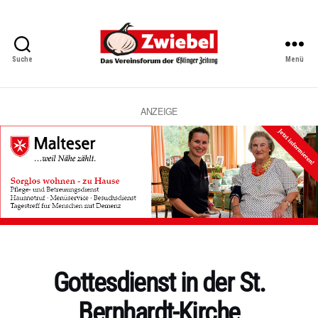
Suche
Menü
Zwiebel
-
Das
Vereinsforum
ANZEIGE
der
Eßlinger
Zeitung
Kategorien
Gottesdienst in der St.
Bernhardt-Kirche