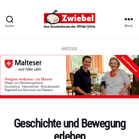
Suche
Menü
Zwiebel
-
Das
Vereinsforum
ANZEIGE
der
Eßlinger
Zeitung
Kategorien
Geschichte und Bewegung
erleben