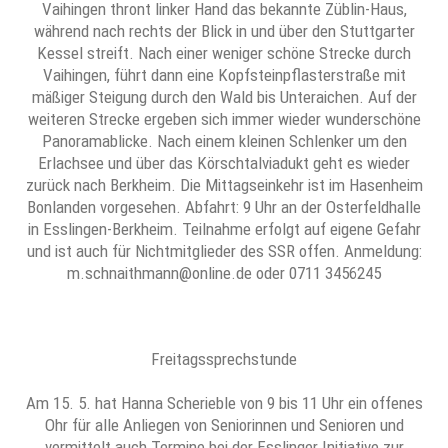
Vaihingen thront linker Hand das bekannte Züblin-Haus,
während nach rechts der Blick in und über den Stuttgarter
Kessel streift. Nach einer weniger schöne Strecke durch
Vaihingen, führt dann eine Kopfsteinpflasterstraße mit
mäßiger Steigung durch den Wald bis Unteraichen. Auf der
weiteren Strecke ergeben sich immer wieder wunderschöne
Panoramablicke. Nach einem kleinen Schlenker um den
Erlachsee und über das Körschtalviadukt geht es wieder
zurück nach Berkheim. Die Mittagseinkehr ist im Hasenheim
Bonlanden vorgesehen. Abfahrt: 9 Uhr an der Osterfeldhalle
in Esslingen-Berkheim. Teilnahme erfolgt auf eigene Gefahr
und ist auch für Nichtmitglieder des SSR offen. Anmeldung:
m.schnaithmann@online.de oder 0711 3456245
Freitagssprechstunde
Am 15. 5. hat Hanna Scherieble von 9 bis 11 Uhr ein offenes
Ohr für alle Anliegen von Seniorinnen und Senioren und
vermittelt auch Termine bei der Esslinger Initiative zur