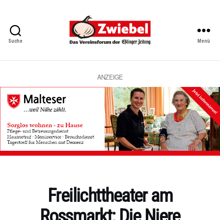
Suche
Menü
Zwiebel
-
Das
Vereinsforum
ANZEIGE
der
Eßlinger
Zeitung
Kategorien
Freilichttheater am
Rossmarkt: Die Niere