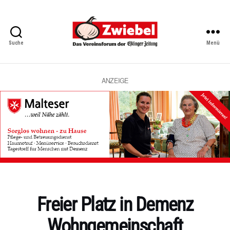
Suche
Menü
Zwiebel
-
Das
Vereinsforum
ANZEIGE
der
Eßlinger
Zeitung
Kategorien
Freier Platz in Demenz
Wohngemeinschaft