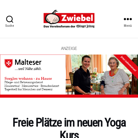
Suche
Menü
Zwiebel
-
Das
Vereinsforum
ANZEIGE
der
Eßlinger
Zeitung
Kategorien
Freie Plätze im neuen Yoga
Kurs