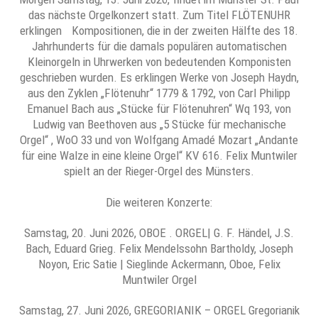
das nächste Orgelkonzert statt. Zum Titel FLÖTENUHR
erklingen Kompositionen, die in der zweiten Hälfte des 18.
Jahrhunderts für die damals populären automatischen
Kleinorgeln in Uhrwerken von bedeutenden Komponisten
geschrieben wurden. Es erklingen Werke von Joseph Haydn,
aus den Zyklen „Flötenuhr“ 1779 & 1792, von Carl Philipp
Emanuel Bach aus „Stücke für Flötenuhren“ Wq 193, von
Ludwig van Beethoven aus „5 Stücke für mechanische
Orgel“ , WoO 33 und von Wolfgang Amadé Mozart „Andante
für eine Walze in eine kleine Orgel“ KV 616. Felix Muntwiler
spielt an der Rieger-Orgel des Münsters.
Die weiteren Konzerte:
Samstag, 20. Juni 2026, OBOE . ORGEL| G. F. Händel, J.S.
Bach, Eduard Grieg. Felix Mendelssohn Bartholdy, Joseph
Noyon, Eric Satie | Sieglinde Ackermann, Oboe, Felix
Muntwiler Orgel
Samstag, 27. Juni 2026, GREGORIANIK – ORGEL Gregorianik