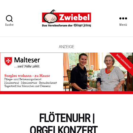
Suche
Menü
Zwiebel
-
Das
Vereinsforum
ANZEIGE
der
Eßlinger
Zeitung
Kategorien
FLÖTENUHR |
ORGELKONZERT