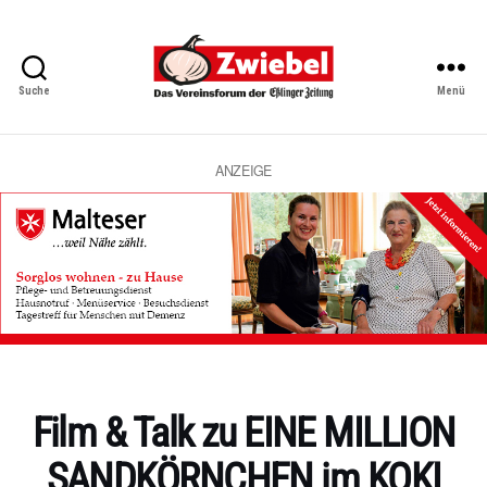
Suche
Menü
Zwiebel
-
Das
Vereinsforum
ANZEIGE
der
Eßlinger
Zeitung
Kategorien
Film & Talk zu EINE MILLION
SANDKÖRNCHEN im KOKI