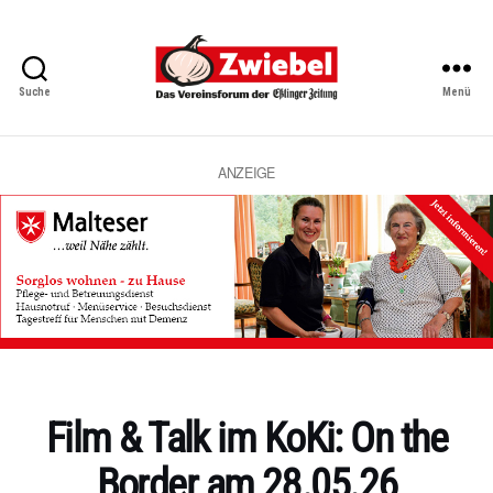
Suche
Menü
Zwiebel
-
Das
Vereinsforum
ANZEIGE
der
Eßlinger
Zeitung
Kategorien
Film & Talk im KoKi: On the
Border am 28.05.26