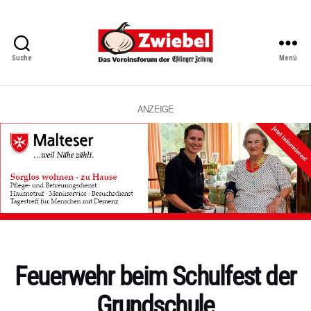
Suche
Menü
Zwiebel
-
Das
Vereinsforum
ANZEIGE
der
Eßlinger
Zeitung
Kategorien
Feuerwehr beim Schulfest der
Grundschule