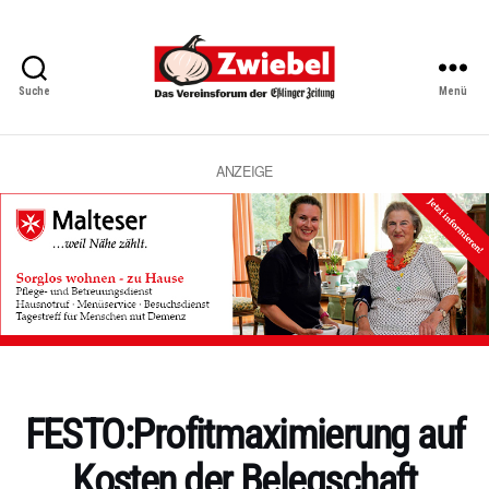
Suche
Menü
Zwiebel
-
Das
Vereinsforum
ANZEIGE
der
Eßlinger
Zeitung
Kategorien
FESTO:Profitmaximierung auf
Kosten der Belegschaft