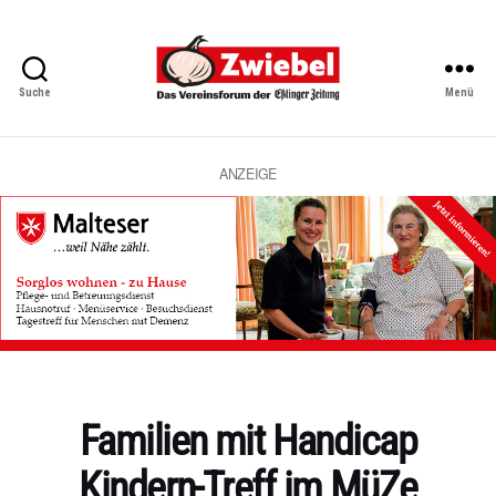
Suche
Menü
Zwiebel
-
Das
Vereinsforum
ANZEIGE
der
Eßlinger
Zeitung
Kategorien
Familien mit Handicap
Kindern-Treff im MüZe