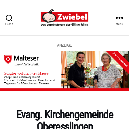
Suche
Menü
Zwiebel
-
Das
Vereinsforum
ANZEIGE
der
Eßlinger
Zeitung
Kategorien
Evang. Kirchengemeinde
Oberesslingen