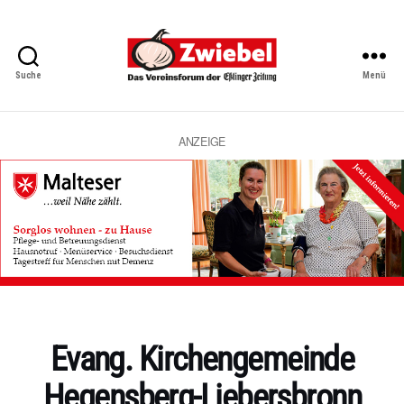
Suche
Menü
Zwiebel
-
Das
Vereinsforum
ANZEIGE
der
Eßlinger
Zeitung
Kategorien
Evang. Kirchengemeinde
Hegensberg-Liebersbronn