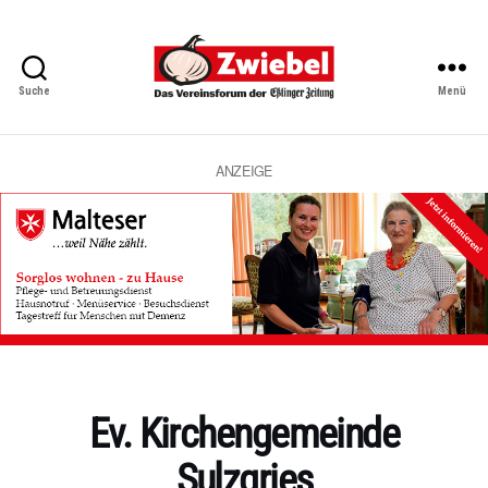
Suche
Menü
Zwiebel
-
Das
Vereinsforum
ANZEIGE
der
Eßlinger
Zeitung
Kategorien
Ev. Kirchengemeinde
Sulzgries