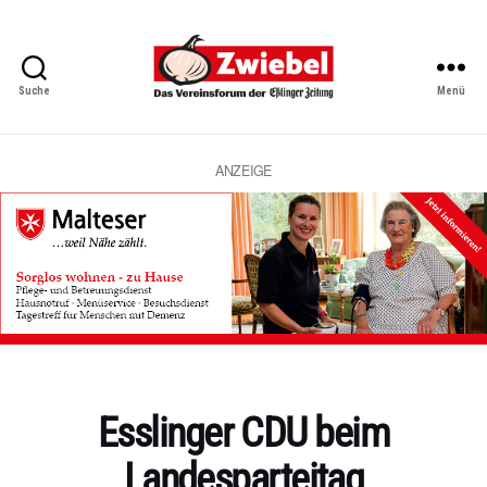
Suche
Menü
Zwiebel
-
Das
Vereinsforum
ANZEIGE
der
Eßlinger
Zeitung
Kategorien
Esslinger CDU beim
Landesparteitag