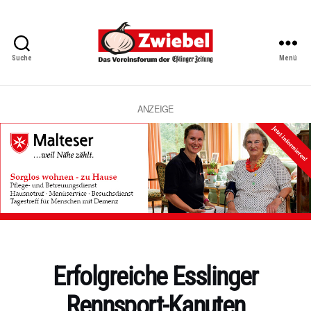
Suche
Menü
Zwiebel
-
Das
Vereinsforum
ANZEIGE
der
Eßlinger
Zeitung
Kategorien
Erfolgreiche Esslinger
Rennsport-Kanuten