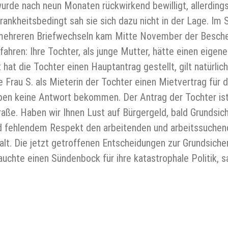
rde nach neun Monaten rückwirkend bewilligt, allerdings
rankheitsbedingt sah sie sich dazu nicht in der Lage. Im 
mehreren Briefwechseln kam Mitte November der Bescheid:
ahren: Ihre Tochter, als junge Mutter, hätte einen eigen
hat die Tochter einen Hauptantrag gestellt, gilt natürlic
e Frau S. als Mieterin der Tochter einen Mietvertrag für 
aben keine Antwort bekommen. Der Antrag der Tochter ist b
traße. Haben wir Ihnen Lust auf Bürgergeld, bald Grunds
und fehlendem Respekt den arbeitenden und arbeitssuche
. Die jetzt getroffenen Entscheidungen zur Grundsicherun
uchte einen Sündenbock für ihre katastrophale Politik, s