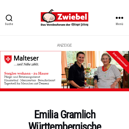
Suche
Menü
Zwiebel
-
Das
Vereinsforum
ANZEIGE
der
Eßlinger
Zeitung
Kategorien
Emilia Gramlich
Württembergische