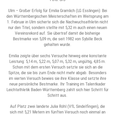
Ulm – Großer Erfolg für Emilia Gramlich (LG Esslingen): Bei
den Württembergischen Meisterschaften im Weitsprung am
1. Februar in Ulm sicherte sich die Nachwuchsathletin nicht
nur den Titel, sondern stellte mit 5,32 m auch einen neuen
Vereinsrekord auf. Sie übertraf damit die bisherige
Bestmarke von 5,09 m, die seit 1982 von Sybille Beck
gehalten wurde.
Emilia zeigte über sechs Versuche hinweg eine konstante
Leistung: 5,14 m, 5,22 m, 5,07 m, 5,32 m, ungültig, 4,85 m.
Schon mit dem ersten Versuch setzte sie sich an die
Spitze, die sie bis zum Ende nicht mehr abgab. Besonders
im vierten Versuch bewies sie ihre Klasse und setzte ihre
neue persönliche Bestmarke. Ihr Training im Talentkader
Leichtathletik Baden-Württemberg zahlt sich hier Schritt für
Schritt aus.
Auf Platz zwei landete Julia Röhl (VfL Sindelfingen), die
sich mit 5,21 Metern im fünften Versuch noch einmal an