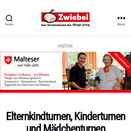
Suche
Menü
Zwiebel
-
Das
Vereinsforum
ANZEIGE
der
Eßlinger
Zeitung
Kategorien
Elternkindturnen, Kinderturnen
und Mädchenturnen