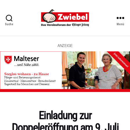
Suche
Menü
Zwiebel
-
Das
Vereinsforum
ANZEIGE
der
Eßlinger
Zeitung
Kategorien
Einladung zur
Doppeleröffnung am 9. Juli