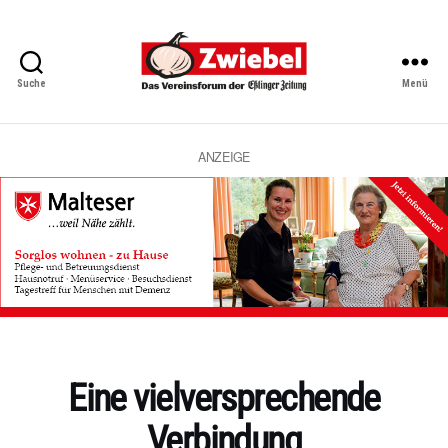
Suche
Menü
Zwiebel
-
Das
Vereinsforum
ANZEIGE
der
Eßlinger
Zeitung
Kategorien
Eine vielversprechende
Verbindung