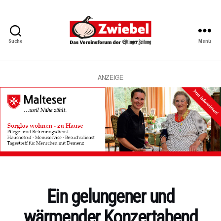
Suche
Menü
Zwiebel
-
Das
Vereinsforum
ANZEIGE
der
Eßlinger
Zeitung
Kategorien
Ein gelungener und
wärmender Konzertabend