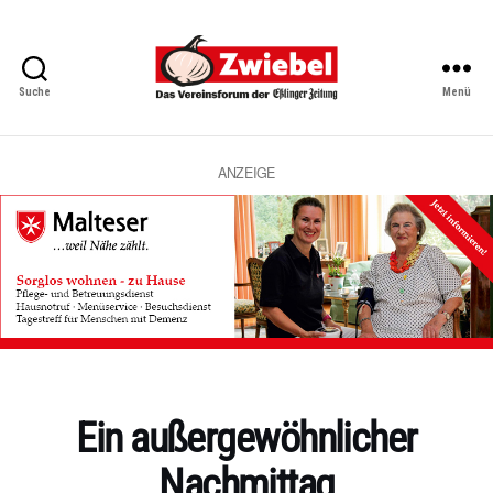
Suche
Menü
Zwiebel
-
Das
Vereinsforum
ANZEIGE
der
Eßlinger
Zeitung
Kategorien
Ein außergewöhnlicher
Nachmittag