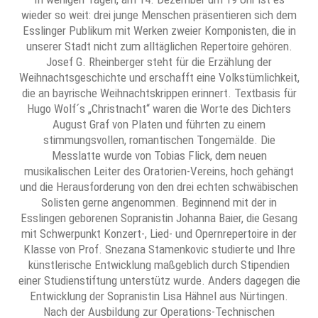
wieder so weit: drei junge Menschen präsentieren sich dem
Esslinger Publikum mit Werken zweier Komponisten, die in
unserer Stadt nicht zum alltäglichen Repertoire gehören.
Josef G. Rheinberger steht für die Erzählung der
Weihnachtsgeschichte und erschafft eine Volkstümlichkeit,
die an bayrische Weihnachtskrippen erinnert. Textbasis für
Hugo Wolf´s „Christnacht“ waren die Worte des Dichters
August Graf von Platen und führten zu einem
stimmungsvollen, romantischen Tongemälde. Die
Messlatte wurde von Tobias Flick, dem neuen
musikalischen Leiter des Oratorien-Vereins, hoch gehängt
und die Herausforderung von den drei echten schwäbischen
Solisten gerne angenommen. Beginnend mit der in
Esslingen geborenen Sopranistin Johanna Baier, die Gesang
mit Schwerpunkt Konzert-, Lied- und Opernrepertoire in der
Klasse von Prof. Snezana Stamenkovic studierte und Ihre
künstlerische Entwicklung maßgeblich durch Stipendien
einer Studienstiftung unterstütz wurde. Anders dagegen die
Entwicklung der Sopranistin Lisa Hähnel aus Nürtingen.
Nach der Ausbildung zur Operations-Technischen