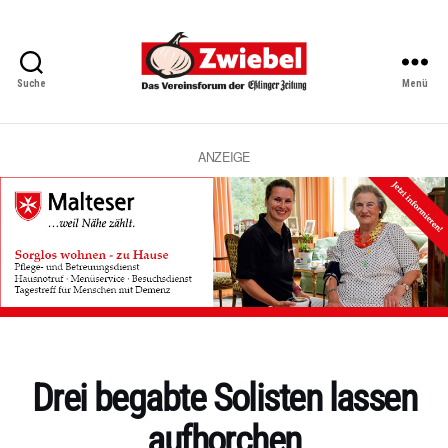
Suche
Menü
Zwiebel
-
Das
Vereinsforum
ANZEIGE
der
Eßlinger
Zeitung
Kategorien
Drei begabte Solisten lassen
aufhorchen