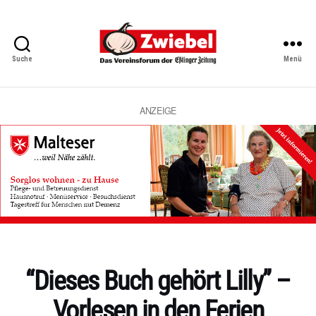
Suche
Menü
Zwiebel
-
Das
Vereinsforum
ANZEIGE
der
Eßlinger
Zeitung
Kategorien
“Dieses Buch gehört Lilly” –
Vorlesen in den Ferien