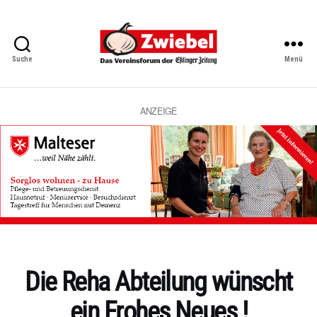
Suche
Menü
Zwiebel
-
Das
Vereinsforum
ANZEIGE
der
Eßlinger
Zeitung
Kategorien
Die Reha Abteilung wünscht
ein Frohes Neues !