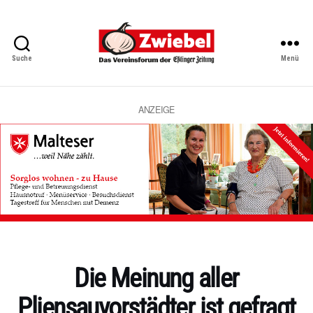
Suche
Menü
Zwiebel
-
Das
Vereinsforum
ANZEIGE
der
Eßlinger
Zeitung
Kategorien
Die Meinung aller
Pliensauvorstädter ist gefragt