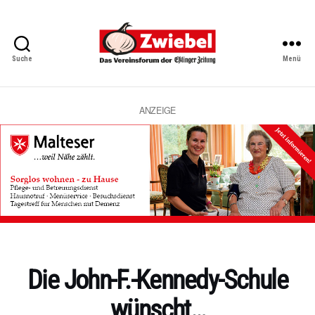
Suche
Menü
Zwiebel
-
Das
Vereinsforum
ANZEIGE
der
Eßlinger
Zeitung
Kategorien
Die John-F.-Kennedy-Schule
wünscht…