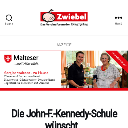
Suche
Menü
Zwiebel
-
Das
Vereinsforum
ANZEIGE
der
Eßlinger
Zeitung
Kategorien
Die John-F.-Kennedy-Schule
wünscht…