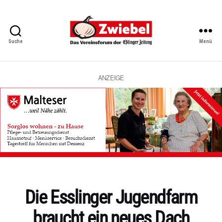
Suche
Menü
Zwiebel
-
Das
Vereinsforum
ANZEIGE
der
Eßlinger
Zeitung
Kategorien
Die Esslinger Jugendfarm
braucht ein neues Dach