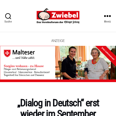
Suche
Menü
Zwiebel
-
Das
Vereinsforum
ANZEIGE
der
Eßlinger
Zeitung
Kategorien
„Dialog in Deutsch“ erst
wieder im September