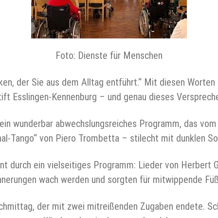
Foto: Dienste für Menschen
n, der Sie aus dem Alltag entführt.“ Mit diesen Worten er
tift Esslingen‑Kennenburg – und genau dieses Verspreche
in wunderbar abwechslungsreiches Programm, das vom e
al‑Tango“ von Piero Trombetta – stilecht mit dunklen Son
nt durch ein vielseitiges Programm: Lieder von Herbert
innerungen wach werden und sorgten für mitwippende Füß
Nachmittag, der mit zwei mitreißenden Zugaben endete. Sc