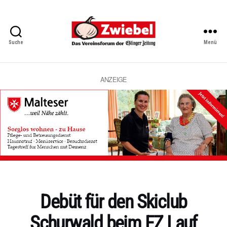
Suche
Menü
Zwiebel
-
Das
Vereinsforum
ANZEIGE
der
Eßlinger
Zeitung
Kategorien
Debüt für den Skiclub
Schurwald beim EZ Lauf