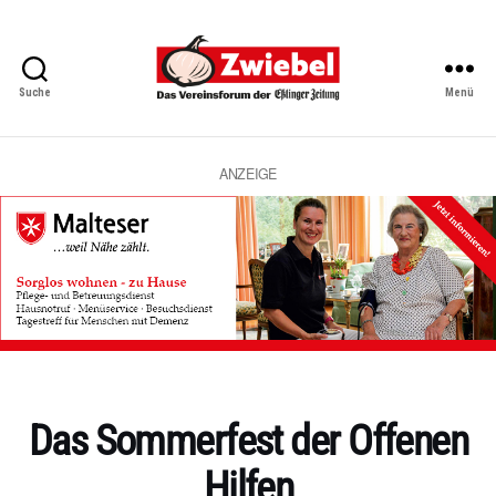
Suche
Menü
Zwiebel
-
Das
Vereinsforum
ANZEIGE
der
Eßlinger
Zeitung
Kategorien
Das Sommerfest der Offenen
Hilfen