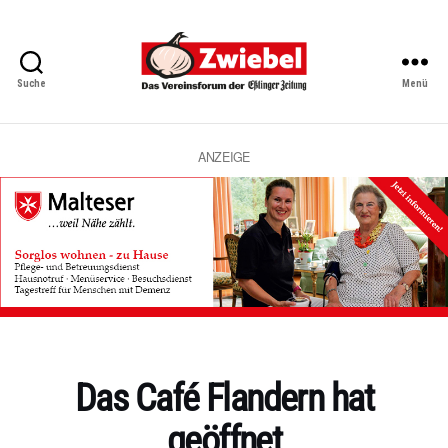
Suche
Menü
Zwiebel
-
Das
Vereinsforum
ANZEIGE
der
Eßlinger
Zeitung
Kategorien
Das Café Flandern hat
geöffnet